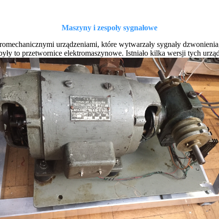
Maszyny i zespoły sygnałowe
mechanicznymi urządzeniami, które wytwarzały sygnały dzwonienia, z
były to przetwornice elektromaszynowe. Istniało kilka wersji tych urz